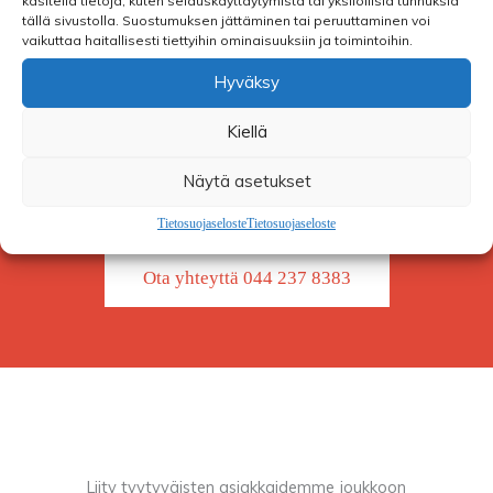
käsitellä tietoja, kuten selauskäyttäytymistä tai yksilöllisiä tunnuksia
tällä sivustolla. Suostumuksen jättäminen tai peruuttaminen voi
vaikuttaa haitallisesti tiettyihin ominaisuuksiin ja toimintoihin.
Hyväksy
Kiellä
Näytä asetukset
Suomen Siivousauditointi Oy
Tietosuojaseloste
Tietosuojaseloste
Ota yhteyttä 044 237 8383
Liity tyytyväisten asiakkaidemme joukkoon