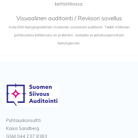
keittiötiloissa.
Visuaalinen auditointi / Reviisori sovellus
Insta 800 laatujärjestelmän mukainen siivouksen auditointi. Tiedät millainen
puhtaustaso kohteissasi on ja etenkin, vastaako se palvelusopimuksen
laatulupausta.
Puhtauskonsultti
Kaisa Sandberg
GSM 044 237 8383