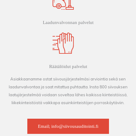
Laadunvalvonnan palvelut
Räätälöidut palvelut
Asiakkaanamme ostat siivousjärjestelmäsi arviointia sekä sen
laadunvalvontaa ja saat mitattua puhtautta. Insta 800 siivouksen
laatujärjestelmää voidaan soveltaa lähes kaikissa kiinteistöissä,
liikekiinteistöistä vaikkapa asuinkiinteistöjen porraskäytäviin.
Email; info@siivousauditointi.fi