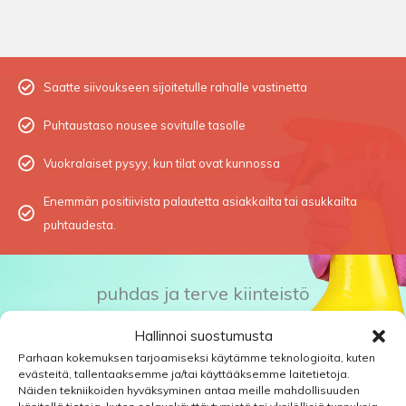
Saatte siivoukseen sijoitetulle rahalle vastinetta
Puhtaustaso nousee sovitulle tasolle
Vuokralaiset pysyy, kun tilat ovat kunnossa
Enemmän positiivista palautetta asiakkailta tai asukkailta
puhtaudesta.
puhdas ja terve kiinteistö
Hallinnoi suostumusta
Arvioimme nykyisten siivoussopimuksien toteutumista,
Parhaan kokemuksen tarjoamiseksi käytämme teknologioita, kuten
Teemme puhtausmittauksia rakentamisesta kiinteistön ylläpitoon
evästeitä, tallentaaksemme ja/tai käyttääksemme laitetietoja.
saakka.
Näiden tekniikoiden hyväksyminen antaa meille mahdollisuuden