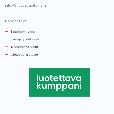
info@siivousauditointi.fi
Nopeat linkit
Laadunvalvonta
Tietoja yrityksestä
Koulutuspalvelut
Tietosuojaseloste