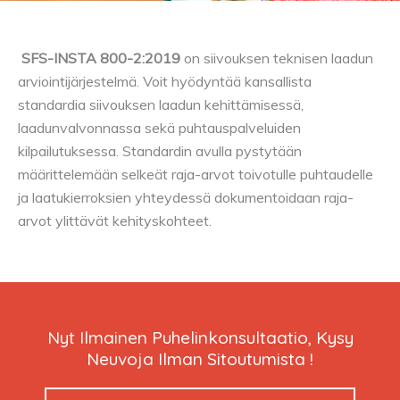
SFS-INSTA 800-2:2019
on siivouksen teknisen laadun
arviointijärjestelmä. Voit hyödyntää kansallista
standardia siivouksen laadun kehittämisessä,
laadunvalvonnassa sekä puhtauspalveluiden
kilpailutuksessa. Standardin avulla pystytään
määrittelemään selkeät raja-arvot toivotulle puhtaudelle
ja laatukierroksien yhteydessä dokumentoidaan raja-
arvot ylittävät kehityskohteet.
Nyt Ilmainen Puhelinkonsultaatio, Kysy
Neuvoja Ilman Sitoutumista !