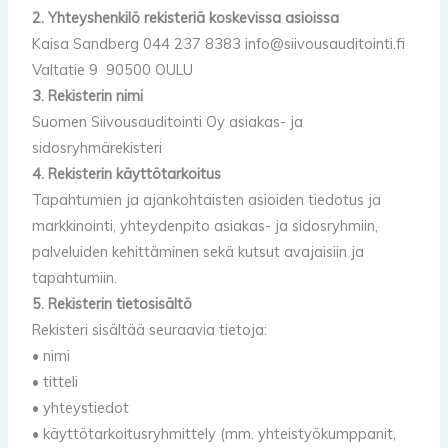
2. Yhteyshenkilö rekisteriä koskevissa asioissa
Kaisa Sandberg 044 237 8383 info@siivousauditointi.fi
Valtatie 9 90500 OULU
3. Rekisterin nimi
Suomen Siivousauditointi Oy asiakas- ja
sidosryhmärekisteri
4. Rekisterin käyttötarkoitus
Tapahtumien ja ajankohtaisten asioiden tiedotus ja
markkinointi, yhteydenpito asiakas- ja sidosryhmiin,
palveluiden kehittäminen sekä kutsut avajaisiin ja
tapahtumiin.
5. Rekisterin tietosisältö
Rekisteri sisältää seuraavia tietoja:
• nimi
• titteli
• yhteystiedot
• käyttötarkoitusryhmittely (mm. yhteistyökumppanit,