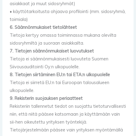
asiakkaat ja muut sidosryhmät)
• käyttötarkoitusta ohjaava profilointi (mm. sidosryhmä,
toimiala)
6. Säännönmukaiset tietolähteet
Tietoja kertyy omassa toiminnassa mukana olevilta
sidosryhmiltä ja suoraan asiakkailta.
7. Tietojen säännönmukaiset luovutukset
Tietoja ei säännönmukaisesti luovuteta Suomen
Siivousauditointi Oy:n ulkopuolelle.
8. Tietojen siirtäminen EU:n tai ETA:n ulkopuolelle
Tietoja ei siirretä EU:n tai Euroopan talousalueen
ulkopuolelle.
9. Rekisterin suojauksen periaatteet
Rekisteriin tallennetut tiedot on suojattu tietoturvallisesti
niin, että niitä pääsee katsomaan ja käyttämään vain
sii-hen oikeutettu yrityksen työntekijä.
Tietojärjestelmään pääsee vain yrityksen myöntämällä