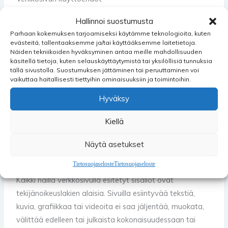
Käyttöehdot
Hallinnoi suostumusta
Parhaan kokemuksen tarjoamiseksi käytämme teknologioita, kuten
Tämän verkkosivuston (siivousauditointi.fi) tarkoitus on
evästeitä, tallentaaksemme ja/tai käyttääksemme laitetietoja.
esitellä Suomen Siivousauditointi Oy:n toimintaa sekä
Näiden tekniikoiden hyväksyminen antaa meille mahdollisuuden
käsitellä tietoja, kuten selauskäyttäytymistä tai yksilöllisiä tunnuksia
palvella yrityksen asiakkaita ja yrityksestä sekä sen
tällä sivustolla. Suostumuksen jättäminen tai peruuttaminen voi
markkinoinnista kiinnostuneita. Seuraamme sivuston
vaikuttaa haitallisesti tiettyihin ominaisuuksiin ja toimintoihin.
liikennettä ja käyttöä sivuston jatkokehitystä ja
Hyväksy
käyttäjäkokemuksen parantamista varten.
Jos et hyväksy yllä kuvattua käyttötarkoitusta, älä enää
Kiellä
jatka sivuston käyttöä.
Näytä asetukset
Tekijänoikeus ja Copyright
Tietosuojaseloste
Tietosuojaseloste
Kaikki näillä verkkosivulla esitetyt sisällöt ovat
tekijänoikeuslakien alaisia. Sivuilla esiintyvää tekstiä,
kuvia, grafiikkaa tai videoita ei saa jäljentää, muokata,
välittää edelleen tai julkaista kokonaisuudessaan tai