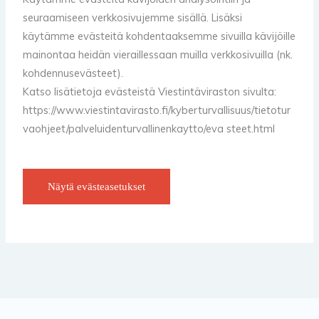
seuraamiseen verkkosivujemme sisällä. Lisäksi
käytämme evästeitä kohdentaaksemme sivuilla kävijöille
mainontaa heidän vieraillessaan muilla verkkosivuilla (nk.
kohdennusevästeet).
Katso lisätietoja evästeistä Viestintäviraston sivulta:
https://www.viestintavirasto.fi/kyberturvallisuus/tietotur
vaohjeet/palveluidenturvallinenkaytto/eva steet.html
Näytä evästeasetukset