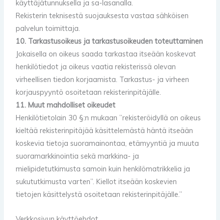
käyttäjätunnuksella ja sa-lasanalla.
Rekisterin teknisestä suojauksesta vastaa sähköisen
palvelun toimittaja.
10. Tarkastusoikeus ja tarkastusoikeuden toteuttaminen
Jokaisella on oikeus saada tarkastaa itseään koskevat
henkilötiedot ja oikeus vaatia rekisterissä olevan
virheellisen tiedon korjaamista. Tarkastus- ja virheen
korjauspyyntö osoitetaan rekisterinpitäjälle.
11. Muut mahdolliset oikeudet
Henkilötietolain 30 §:n mukaan ”rekisteröidyllä on oikeus
kieltää rekisterinpitäjää käsittelemästä häntä itseään
koskevia tietoja suoramainontaa, etämyyntiä ja muuta
suoramarkkinointia sekä markkina- ja
mielipidetutkimusta samoin kuin henkilömatrikkelia ja
sukututkimusta varten”. Kiellot itseään koskevien
tietojen käsittelystä osoitetaan rekisterinpitäjälle.”
Verkkosivun käyttöehdot