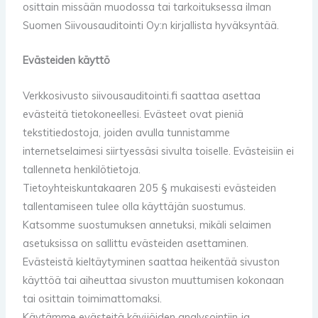
osittain missään muodossa tai tarkoituksessa ilman
Suomen Siivousauditointi Oy:n kirjallista hyväksyntää.
Evästeiden käyttö
Verkkosivusto siivousauditointi.fi saattaa asettaa
evästeitä tietokoneellesi. Evästeet ovat pieniä
tekstitiedostoja, joiden avulla tunnistamme
internetselaimesi siirtyessäsi sivulta toiselle. Evästeisiin ei
tallenneta henkilötietoja.
Tietoyhteiskuntakaaren 205 § mukaisesti evästeiden
tallentamiseen tulee olla käyttäjän suostumus.
Katsomme suostumuksen annetuksi, mikäli selaimen
asetuksissa on sallittu evästeiden asettaminen.
Evästeistä kieltäytyminen saattaa heikentää sivuston
käyttöä tai aiheuttaa sivuston muuttumisen kokonaan
tai osittain toimimattomaksi.
Käytämme evästeitä kävijöiden analysointiin ja