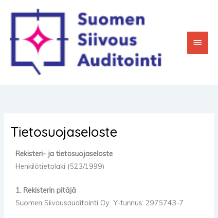
Siirry
Pääv
sisältöön
Tietosuojaseloste
Rekisteri- ja tietosuojaseloste
Henkilötietolaki (523/1999)
1. Rekisterin pitäjä
Suomen Siivousauditointi Oy Y-tunnus: 2975743-7