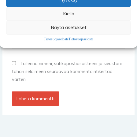
Email*
Kiellä
Näytä asetukset
Kotisivun
Tietosuojaseloste
Tietosuojaseloste
osoite
Tallenna nimeni, sähköpostiosoitteeni ja sivustoni
tähän selaimeen seuraavaa kommentointikertaa
varten.