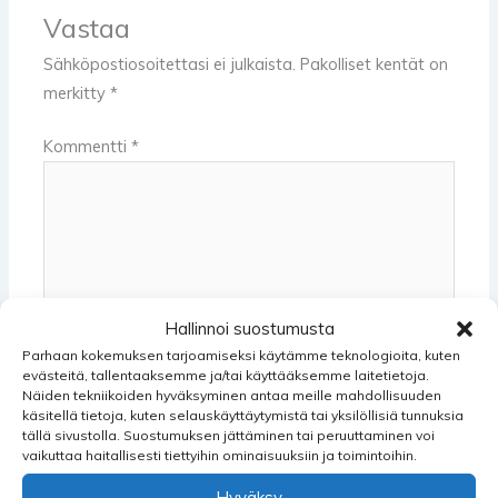
Vastaa
Sähköpostiosoitettasi ei julkaista.
Pakolliset kentät on
merkitty
*
Kommentti
*
Hallinnoi suostumusta
Parhaan kokemuksen tarjoamiseksi käytämme teknologioita, kuten
evästeitä, tallentaaksemme ja/tai käyttääksemme laitetietoja.
Näiden tekniikoiden hyväksyminen antaa meille mahdollisuuden
käsitellä tietoja, kuten selauskäyttäytymistä tai yksilöllisiä tunnuksia
tällä sivustolla. Suostumuksen jättäminen tai peruuttaminen voi
Name*
vaikuttaa haitallisesti tiettyihin ominaisuuksiin ja toimintoihin.
Hyväksy