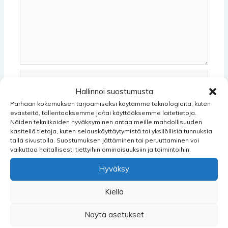
Name*
Hallinnoi suostumusta
Parhaan kokemuksen tarjoamiseksi käytämme teknologioita, kuten
evästeitä, tallentaaksemme ja/tai käyttääksemme laitetietoja.
Email*
Näiden tekniikoiden hyväksyminen antaa meille mahdollisuuden
käsitellä tietoja, kuten selauskäyttäytymistä tai yksilöllisiä tunnuksia
tällä sivustolla. Suostumuksen jättäminen tai peruuttaminen voi
vaikuttaa haitallisesti tiettyihin ominaisuuksiin ja toimintoihin.
Kotisivun
Hyväksy
osoite
Kiellä
Tallenna nimeni, sähköpostiosoitteeni ja sivustoni
Näytä asetukset
tähän selaimeen seuraavaa kommentointikertaa